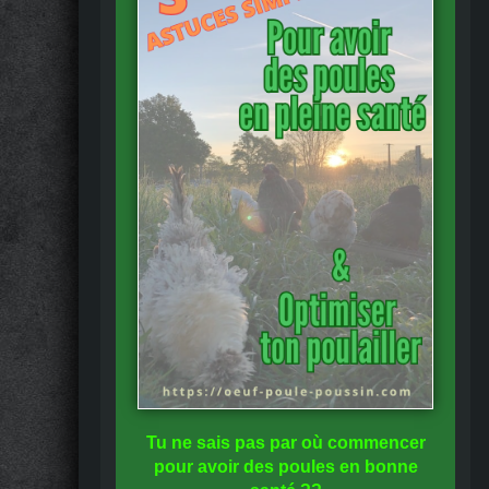
Tu ne sais pas
par où commencer
pour avoir des
poules en bonne