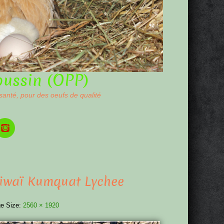
oussin (OPP)
 santé, pour des oeufs de qualité
 Kiwaï Kumquat Lychee
e Size:
2560 × 1920