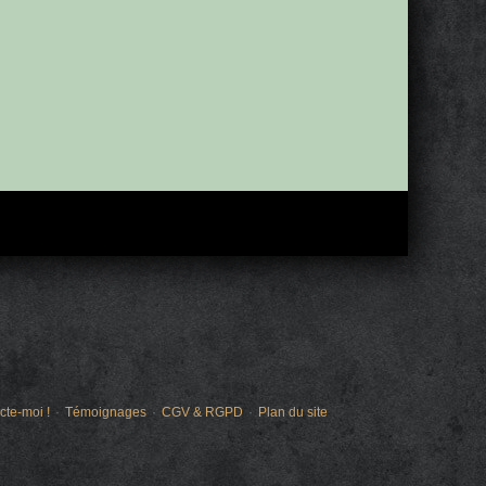
cte-moi !
Témoignages
CGV & RGPD
Plan du site