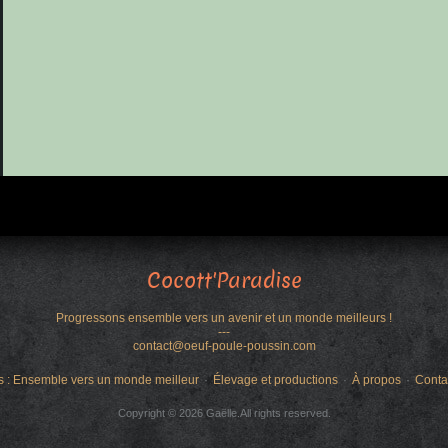
Cocott'Paradise
Progressons ensemble vers un avenir et un monde meilleurs !
---
contact@oeuf-poule-poussin.com
s : Ensemble vers un monde meilleur
Élevage et productions
À propos
Conta
Copyright © 2026 Gaëlle.All rights reserved.