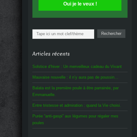
Oui je le veux !
Rechercher
Rechercher
Articles récents
Solstice d’hiver : Un merveilleux cadeau du Vivant
Mauvaise nouvelle : il n’y aura pas de poussin…
Balata est la première poule à être parrainée, par
Emmanuelle.
Entre tristesse et admiration : quand la Vie choisi.
Purée “anti-gaspi” aux légumes pour régaler mes
poules