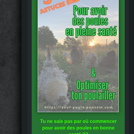
Tu ne sais pas
par où commencer
pour avoir des
poules en bonne