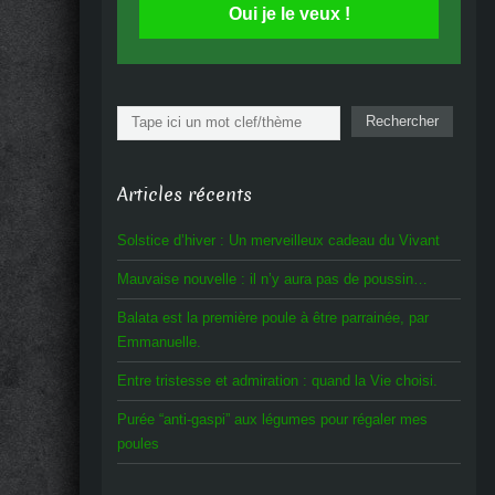
Oui je le veux !
Rechercher
Rechercher
Articles récents
Solstice d’hiver : Un merveilleux cadeau du Vivant
Mauvaise nouvelle : il n’y aura pas de poussin…
Balata est la première poule à être parrainée, par
Emmanuelle.
Entre tristesse et admiration : quand la Vie choisi.
Purée “anti-gaspi” aux légumes pour régaler mes
poules