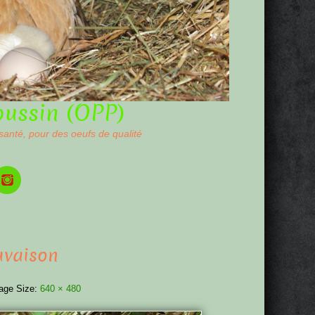
oussin (OPP)
 santé, pour des oeufs de qualité
uvaison
age Size:
640 × 480