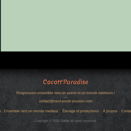
Cocott'Paradise
Progressons ensemble vers un avenir et un monde meilleurs !
---
contact@oeuf-poule-poussin.com
s : Ensemble vers un monde meilleur
Élevage et productions
À propos
Conta
Copyright © 2026 Gaëlle.All rights reserved.