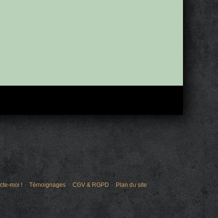
cte-moi !
Témoignages
CGV & RGPD
Plan du site