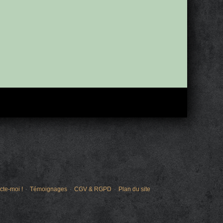
cte-moi !
Témoignages
CGV & RGPD
Plan du site