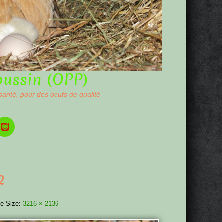
oussin (OPP)
 santé, pour des oeufs de qualité
2
e Size:
3216 × 2136