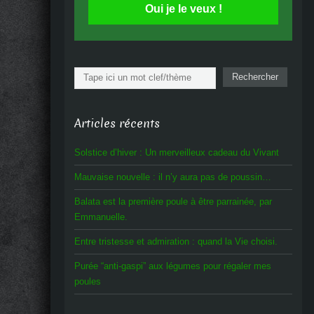
Oui je le veux !
Rechercher
Rechercher
Articles récents
Solstice d’hiver : Un merveilleux cadeau du Vivant
Mauvaise nouvelle : il n’y aura pas de poussin…
Balata est la première poule à être parrainée, par
Emmanuelle.
Entre tristesse et admiration : quand la Vie choisi.
Purée “anti-gaspi” aux légumes pour régaler mes
poules