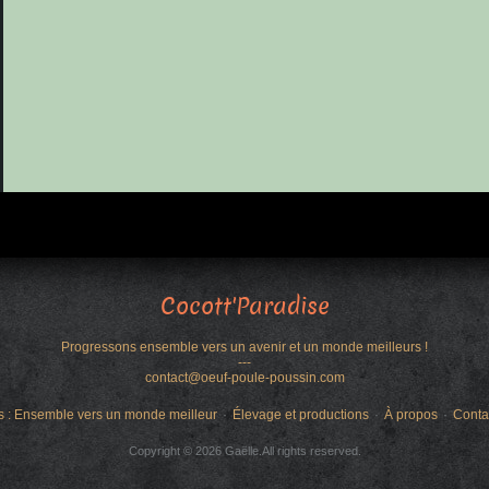
Cocott'Paradise
Progressons ensemble vers un avenir et un monde meilleurs !
---
contact@oeuf-poule-poussin.com
s : Ensemble vers un monde meilleur
Élevage et productions
À propos
Conta
Copyright © 2026 Gaëlle.All rights reserved.