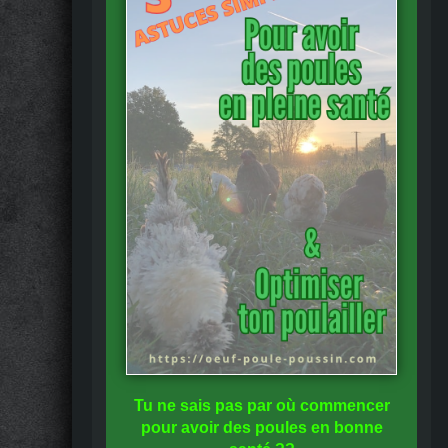
Tu ne sais pas
par où commencer
pour avoir des
poules en bonne