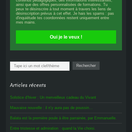
contenus pédagogiques, des informations intéressantes,
ainsi que des offres personnalisées de formations. Tu
peux te désinscrire à tout moment à travers les liens de
désinscription prévus à cet effet. Je hais les spams : pas
d'inquiétude tes coordonnées restent uniquement entre
mes mains.
Oui je le veux !
Rechercher
Rechercher
Articles récents
Solstice d’hiver : Un merveilleux cadeau du Vivant
Mauvaise nouvelle : il n’y aura pas de poussin…
Balata est la première poule à être parrainée, par Emmanuelle.
Entre tristesse et admiration : quand la Vie choisi.