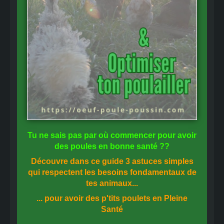
Tu ne sais pas
par où commencer
pour avoir
des
poules en bonne santé
??
Découvre dans ce guide
3 astuces simples
qui respectent les besoins fondamentaux de
tes animaux...
... pour avoir des p'tits poulets en
Pleine
Santé