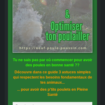
Tu ne sais pas
par où commencer
pour avoir
des
poules en bonne santé
??
Découvre dans ce guide
3 astuces simples
qui respectent les besoins fondamentaux de
tes animaux...
... pour avoir des p'tits poulets en
Pleine
Santé