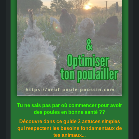
Tu ne sais pas
par où commencer
pour avoir
des
poules en bonne santé
??
Découvre dans ce guide
3 astuces simples
qui respectent les besoins fondamentaux de
tes animaux...