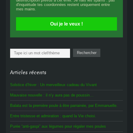
désinscription prévus à cet effet. Je hais les spams : pas
d'inquiétude tes coordonnées restent uniquement entre
mes mains.
Oui je le veux !
Rechercher
Rechercher
Articles récents
Solstice d’hiver : Un merveilleux cadeau du Vivant
Mauvaise nouvelle : il n’y aura pas de poussin…
Balata est la première poule à être parrainée, par Emmanuelle.
Entre tristesse et admiration : quand la Vie choisi.
Purée “anti-gaspi” aux légumes pour régaler mes poules