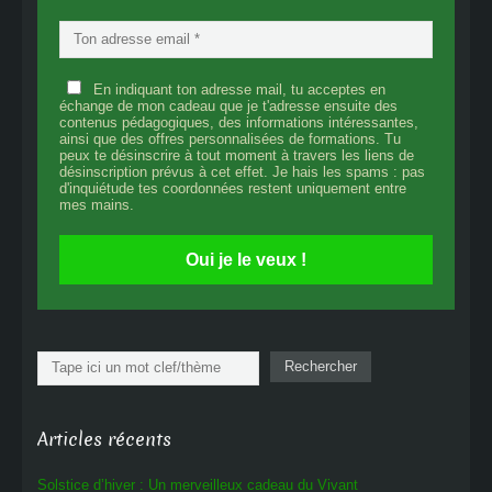
En indiquant ton adresse mail, tu acceptes en
échange de mon cadeau que je t'adresse ensuite des
contenus pédagogiques, des informations intéressantes,
ainsi que des offres personnalisées de formations. Tu
peux te désinscrire à tout moment à travers les liens de
désinscription prévus à cet effet. Je hais les spams : pas
d'inquiétude tes coordonnées restent uniquement entre
mes mains.
Oui je le veux !
Rechercher
Rechercher
Articles récents
Solstice d’hiver : Un merveilleux cadeau du Vivant