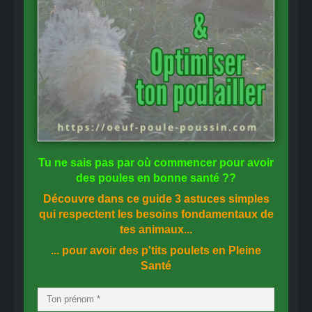
Tu ne sais pas
par où commencer
pour avoir
des
poules en bonne santé
??
Découvre dans ce guide
3 astuces simples
qui respectent les besoins fondamentaux de
tes animaux...
... pour avoir des p'tits poulets en
Pleine
Santé