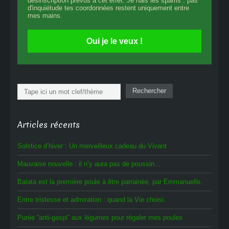
désinscription prévus à cet effet. Je hais les spams : pas
d'inquiétude tes coordonnées restent uniquement entre
mes mains.
Oui je le veux !
Rechercher
Rechercher
Articles récents
Solstice d’hiver : Un merveilleux cadeau du Vivant
Mauvaise nouvelle : il n’y aura pas de poussin…
Balata est la première poule à être parrainée, par Emmanuelle.
Entre tristesse et admiration : quand la Vie choisi.
Purée “anti-gaspi” aux légumes pour régaler mes poules