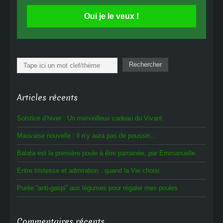
Oui je le veux !
Rechercher
Rechercher
Articles récents
Solstice d’hiver : Un merveilleux cadeau du Vivant
Mauvaise nouvelle : il n’y aura pas de poussin…
Balata est la première poule à être parrainée, par Emmanuelle.
Entre tristesse et admiration : quand la Vie choisi.
Purée “anti-gaspi” aux légumes pour régaler mes poules
Commentaires récents