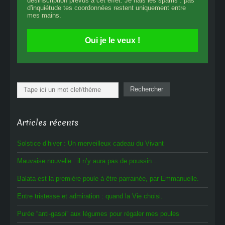
désinscription prévus à cet effet. Je hais les spams : pas
d'inquiétude tes coordonnées restent uniquement entre
mes mains.
Oui je le veux !
Rechercher
Rechercher
Articles récents
Solstice d’hiver : Un merveilleux cadeau du Vivant
Mauvaise nouvelle : il n’y aura pas de poussin…
Balata est la première poule à être parrainée, par Emmanuelle.
Entre tristesse et admiration : quand la Vie choisi.
Purée “anti-gaspi” aux légumes pour régaler mes poules