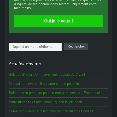
désinscription prévus à cet effet. Je hais les spams : pas
d'inquiétude tes coordonnées restent uniquement entre
mes mains.
Oui je le veux !
Rechercher
Rechercher
Articles récents
Solstice d’hiver : Un merveilleux cadeau du Vivant
Mauvaise nouvelle : il n’y aura pas de poussin…
Balata est la première poule à être parrainée, par Emmanuelle.
Entre tristesse et admiration : quand la Vie choisi.
Purée “anti-gaspi” aux légumes pour régaler mes poules