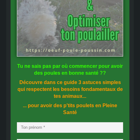
Tu ne sais pas
par où commencer
pour avoir
des
poules en bonne santé
??
Découvre dans ce guide
3 astuces simples
qui respectent les besoins fondamentaux de
tes animaux...
... pour avoir des p'tits poulets en
Pleine
Santé