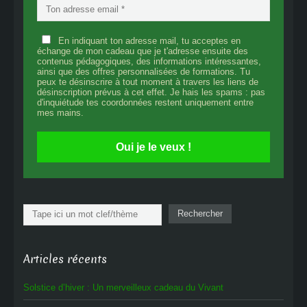
En indiquant ton adresse mail, tu acceptes en
échange de mon cadeau que je t'adresse ensuite des
contenus pédagogiques, des informations intéressantes,
ainsi que des offres personnalisées de formations. Tu
peux te désinscrire à tout moment à travers les liens de
désinscription prévus à cet effet. Je hais les spams : pas
d'inquiétude tes coordonnées restent uniquement entre
mes mains.
Oui je le veux !
Rechercher
Rechercher
Articles récents
Solstice d’hiver : Un merveilleux cadeau du Vivant