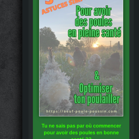
Tu ne sais pas
par où commencer
pour avoir des
poules en bonne