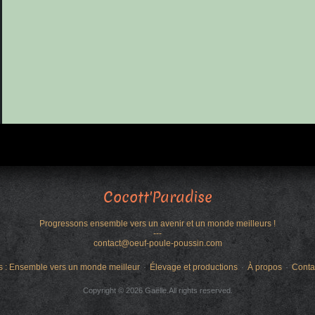
Cocott'Paradise
Progressons ensemble vers un avenir et un monde meilleurs !
---
contact@oeuf-poule-poussin.com
s : Ensemble vers un monde meilleur
Élevage et productions
À propos
Conta
Copyright © 2026 Gaëlle.All rights reserved.