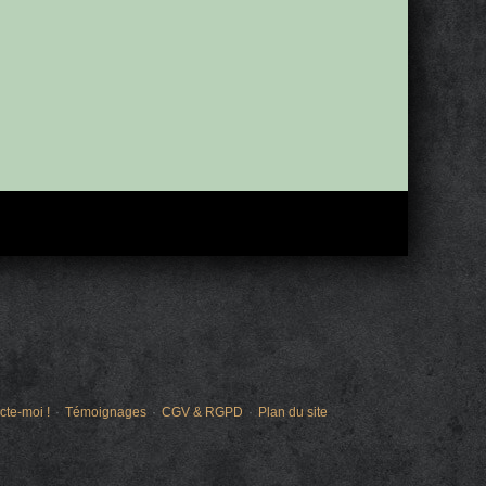
cte-moi !
Témoignages
CGV & RGPD
Plan du site