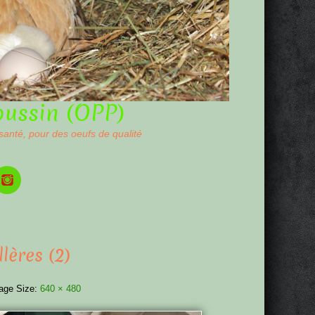
oussin (OPP)
 santé, pour des oeufs de qualité
lères (2)
age Size:
640 × 480