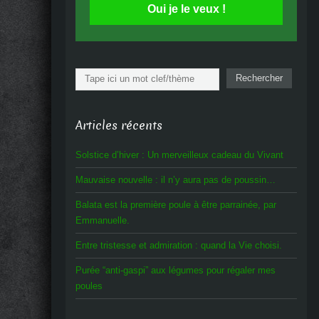
Oui je le veux !
Rechercher
Rechercher
Articles récents
Solstice d’hiver : Un merveilleux cadeau du Vivant
Mauvaise nouvelle : il n’y aura pas de poussin…
Balata est la première poule à être parrainée, par
Emmanuelle.
Entre tristesse et admiration : quand la Vie choisi.
Purée “anti-gaspi” aux légumes pour régaler mes
poules