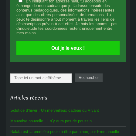
En indiquant ton adresse mail, tu acceptes en
échange de mon cadeau que je t'adresse ensuite des
contenus pédagogiques, des informations intéressantes,
ainsi que des offres personnalisées de formations. Tu
peux te désinscrire à tout moment à travers les liens de
désinscription prévus à cet effet. Je hais les spams : pas
d'inquiétude tes coordonnées restent uniquement entre
mes mains.
Oui je le veux !
Rechercher
Rechercher
Articles récents
Solstice d’hiver : Un merveilleux cadeau du Vivant
Mauvaise nouvelle : il n’y aura pas de poussin…
Balata est la première poule à être parrainée, par Emmanuelle.