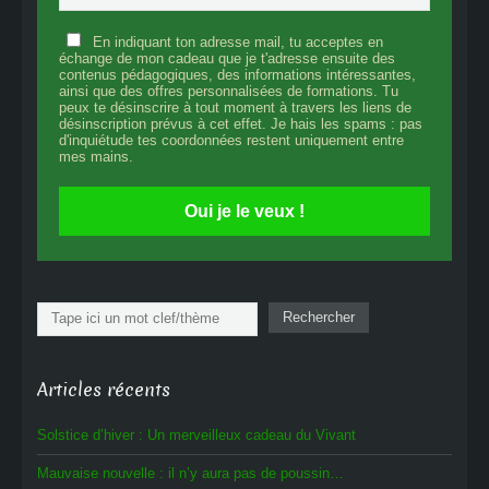
En indiquant ton adresse mail, tu acceptes en
échange de mon cadeau que je t'adresse ensuite des
contenus pédagogiques, des informations intéressantes,
ainsi que des offres personnalisées de formations. Tu
peux te désinscrire à tout moment à travers les liens de
désinscription prévus à cet effet. Je hais les spams : pas
d'inquiétude tes coordonnées restent uniquement entre
mes mains.
Oui je le veux !
Rechercher
Rechercher
Articles récents
Solstice d’hiver : Un merveilleux cadeau du Vivant
Mauvaise nouvelle : il n’y aura pas de poussin…