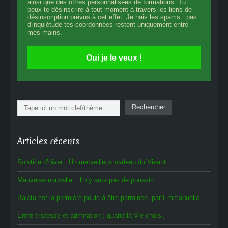
ainsi que des offres personnalisées de formations. Tu
peux te désinscrire à tout moment à travers les liens de
désinscription prévus à cet effet. Je hais les spams : pas
d'inquiétude tes coordonnées restent uniquement entre
mes mains.
Oui je le veux !
Rechercher
Rechercher
Articles récents
Solstice d’hiver : Un merveilleux cadeau du Vivant
Mauvaise nouvelle : il n’y aura pas de poussin…
Balata est la première poule à être parrainée, par Emmanuelle.
Entre tristesse et admiration : quand la Vie choisi.