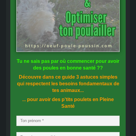
Tu ne sais pas
par où commencer
pour avoir
des
poules en bonne santé
??
Découvre dans ce guide
3 astuces simples
qui respectent les besoins fondamentaux de
tes animaux...
... pour avoir des p'tits poulets en
Pleine
Santé