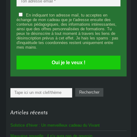
En indiquant ton adresse mail, tu acceptes en
échange de mon cadeau que je t'adresse ensuite des
contenus pédagogiques, des informations intéressantes,
ainsi que des offres personnalisées de formations. Tu
peux te désinscrire à tout moment à travers les liens de
désinscription prévus à cet effet. Je hais les spams : pas
d'inquiétude tes coordonnées restent uniquement entre
mes mains.
Oui je le veux !
Rechercher
Rechercher
Articles récents
Solstice d’hiver : Un merveilleux cadeau du Vivant
Mauvaise nouvelle : il n’y aura pas de poussin…