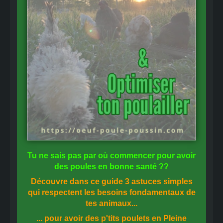
Tu ne sais pas
par où commencer
pour avoir
des
poules en bonne santé
??
Découvre dans ce guide
3 astuces simples
qui respectent les besoins fondamentaux de
tes animaux...
... pour avoir des p'tits poulets en
Pleine