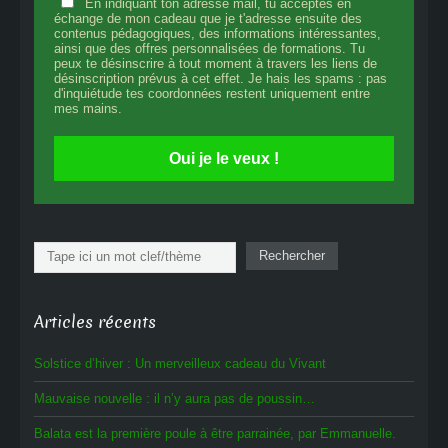
En indiquant ton adresse mail, tu acceptes en
échange de mon cadeau que je t'adresse ensuite des
contenus pédagogiques, des informations intéressantes,
ainsi que des offres personnalisées de formations. Tu
peux te désinscrire à tout moment à travers les liens de
désinscription prévus à cet effet. Je hais les spams : pas
d'inquiétude tes coordonnées restent uniquement entre
mes mains.
Oui je le veux !
Rechercher
Rechercher
Articles récents
Solstice d’hiver : Un merveilleux cadeau du Vivant
Mauvaise nouvelle : il n’y aura pas de poussin…
Balata est la première poule à être parrainée, par Emmanuelle.