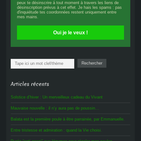
peux te désinscrire à tout moment à travers les liens de
désinscription prévus à cet effet. Je hais les spams : pas
d'inquiétude tes coordonnées restent uniquement entre
mes mains.
Oui je le veux !
Rechercher
Rechercher
Articles récents
Solstice d’hiver : Un merveilleux cadeau du Vivant
Mauvaise nouvelle : il n’y aura pas de poussin…
Balata est la première poule à être parrainée, par Emmanuelle.
Entre tristesse et admiration : quand la Vie choisi.