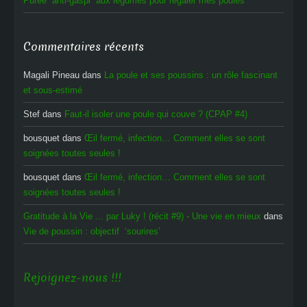
Purée “anti-gaspi” aux légumes pour régaler mes poules
Commentaires récents
Magali Pineau
dans
La poule et ses poussins : un rôle fascinant
et sous-estimé
Stef
dans
Faut-il isoler une poule qui couve ? (CPAP #4)
bousquet
dans
Œil fermé, infection… Comment elles se sont
soignées toutes seules !
bousquet
dans
Œil fermé, infection… Comment elles se sont
soignées toutes seules !
Gratitude à la Vie ... par Luky ! (récit #9) - Une vie en mieux
dans
Vie de poussin : objectif ‘sourires’
Rejoignez-nous !!!