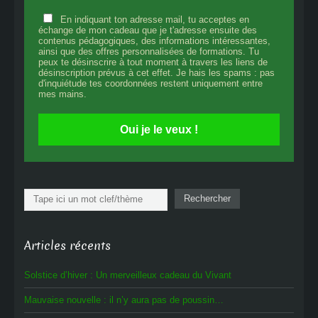
En indiquant ton adresse mail, tu acceptes en
échange de mon cadeau que je t'adresse ensuite des
contenus pédagogiques, des informations intéressantes,
ainsi que des offres personnalisées de formations. Tu
peux te désinscrire à tout moment à travers les liens de
désinscription prévus à cet effet. Je hais les spams : pas
d'inquiétude tes coordonnées restent uniquement entre
mes mains.
Oui je le veux !
Rechercher
Rechercher
Articles récents
Solstice d’hiver : Un merveilleux cadeau du Vivant
Mauvaise nouvelle : il n’y aura pas de poussin…