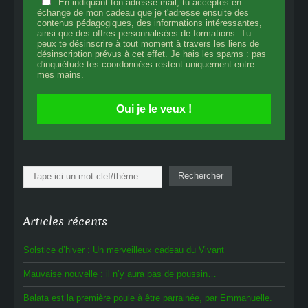
En indiquant ton adresse mail, tu acceptes en
échange de mon cadeau que je t'adresse ensuite des
contenus pédagogiques, des informations intéressantes,
ainsi que des offres personnalisées de formations. Tu
peux te désinscrire à tout moment à travers les liens de
désinscription prévus à cet effet. Je hais les spams : pas
d'inquiétude tes coordonnées restent uniquement entre
mes mains.
Oui je le veux !
Rechercher
Rechercher
Articles récents
Solstice d’hiver : Un merveilleux cadeau du Vivant
Mauvaise nouvelle : il n’y aura pas de poussin…
Balata est la première poule à être parrainée, par Emmanuelle.