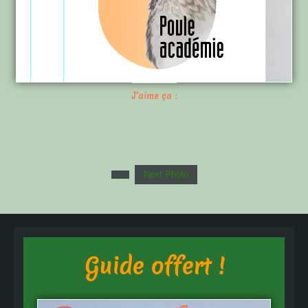
J’aime ça :
Next Photo
Guide offert !