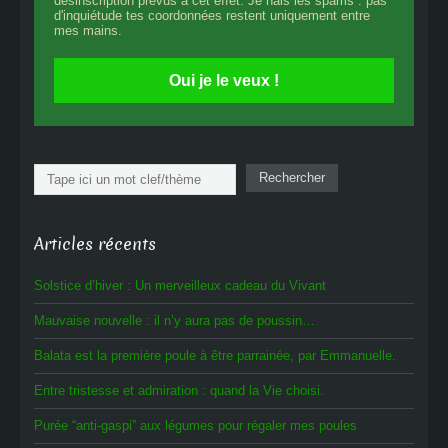
désinscription prévus à cet effet. Je hais les spams : pas
d'inquiétude tes coordonnées restent uniquement entre
mes mains.
Oui je le veux !
Rechercher
Rechercher
Articles récents
Solstice d’hiver : Un merveilleux cadeau du Vivant
Mauvaise nouvelle : il n’y aura pas de poussin…
Balata est la première poule à être parrainée, par Emmanuelle.
Entre tristesse et admiration : quand la Vie choisi.
Purée “anti-gaspi” aux légumes pour régaler mes poules