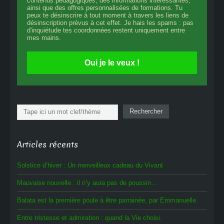
contenus pédagogiques, des informations intéressantes,
ainsi que des offres personnalisées de formations. Tu
peux te désinscrire à tout moment à travers les liens de
désinscription prévus à cet effet. Je hais les spams : pas
d'inquiétude tes coordonnées restent uniquement entre
mes mains.
Oui je le veux !
Rechercher
Rechercher
Articles récents
Solstice d’hiver : Un merveilleux cadeau du Vivant
Mauvaise nouvelle : il n’y aura pas de poussin…
Balata est la première poule à être parrainée, par Emmanuelle.
Entre tristesse et admiration : quand la Vie choisi.