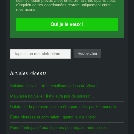
désinscription prévus à cet effet. Je hais les spams : pas
d'inquiétude tes coordonnées restent uniquement entre
mes mains.
Oui je le veux !
Rechercher
Rechercher
Articles récents
Solstice d’hiver : Un merveilleux cadeau du Vivant
Mauvaise nouvelle : il n’y aura pas de poussin…
Balata est la première poule à être parrainée, par Emmanuelle.
Entre tristesse et admiration : quand la Vie choisi.
Purée “anti-gaspi” aux légumes pour régaler mes poules