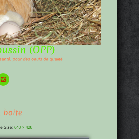
oussin (OPP)
 santé, pour des oeufs de qualité
 boite
e Size:
640 × 428