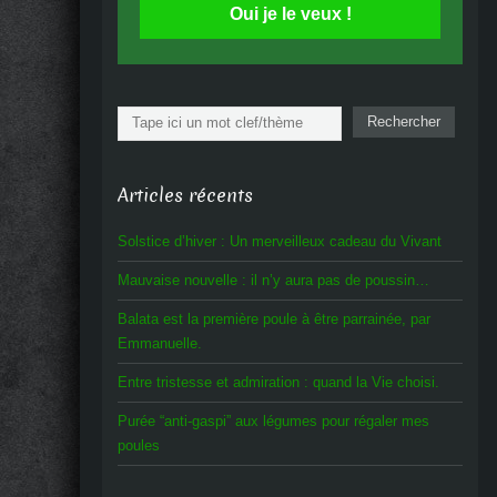
Oui je le veux !
Rechercher
Rechercher
Articles récents
Solstice d’hiver : Un merveilleux cadeau du Vivant
Mauvaise nouvelle : il n’y aura pas de poussin…
Balata est la première poule à être parrainée, par
Emmanuelle.
Entre tristesse et admiration : quand la Vie choisi.
Purée “anti-gaspi” aux légumes pour régaler mes
poules