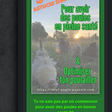
Tu ne sais pas
par où commencer
pour avoir des
poules en bonne