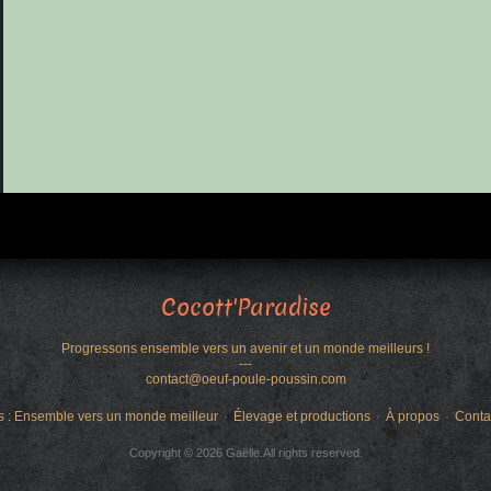
Cocott'Paradise
Progressons ensemble vers un avenir et un monde meilleurs !
---
contact@oeuf-poule-poussin.com
s : Ensemble vers un monde meilleur
Élevage et productions
À propos
Conta
Copyright © 2026 Gaëlle.All rights reserved.