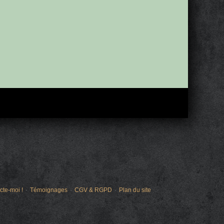
cte-moi !
Témoignages
CGV & RGPD
Plan du site