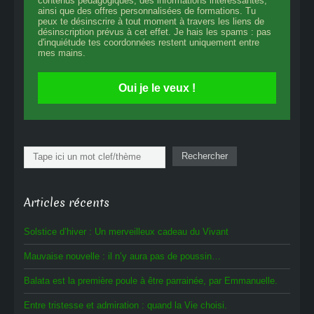
contenus pédagogiques, des informations intéressantes,
ainsi que des offres personnalisées de formations. Tu
peux te désinscrire à tout moment à travers les liens de
désinscription prévus à cet effet. Je hais les spams : pas
d'inquiétude tes coordonnées restent uniquement entre
mes mains.
Oui je le veux !
Rechercher
Rechercher
Articles récents
Solstice d’hiver : Un merveilleux cadeau du Vivant
Mauvaise nouvelle : il n’y aura pas de poussin…
Balata est la première poule à être parrainée, par Emmanuelle.
Entre tristesse et admiration : quand la Vie choisi.