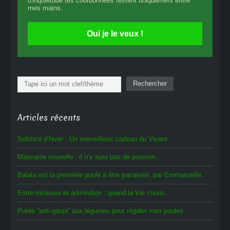
d'inquiétude tes coordonnées restent uniquement entre
mes mains.
Oui je le veux !
Rechercher
Rechercher
Articles récents
Solstice d’hiver : Un merveilleux cadeau du Vivant
Mauvaise nouvelle : il n’y aura pas de poussin…
Balata est la première poule à être parrainée, par Emmanuelle.
Entre tristesse et admiration : quand la Vie choisi.
Purée “anti-gaspi” aux légumes pour régaler mes poules