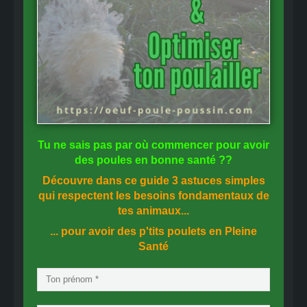
Tu ne sais pas
par où commencer
pour avoir
des
poules en bonne santé
??
Découvre dans ce guide
3 astuces simples
qui respectent les besoins fondamentaux de
tes animaux...
... pour avoir des p'tits poulets en
Pleine
Santé