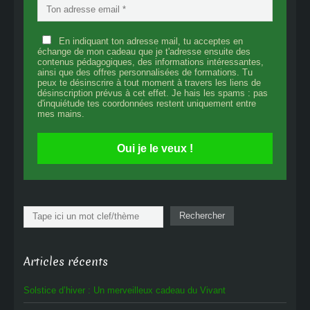
En indiquant ton adresse mail, tu acceptes en
échange de mon cadeau que je t'adresse ensuite des
contenus pédagogiques, des informations intéressantes,
ainsi que des offres personnalisées de formations. Tu
peux te désinscrire à tout moment à travers les liens de
désinscription prévus à cet effet. Je hais les spams : pas
d'inquiétude tes coordonnées restent uniquement entre
mes mains.
Oui je le veux !
Rechercher
Rechercher
Articles récents
Solstice d’hiver : Un merveilleux cadeau du Vivant