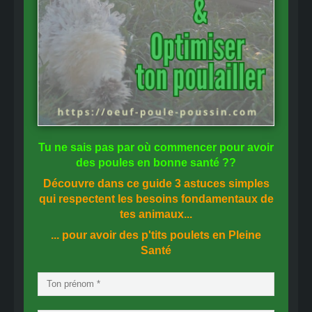
Tu ne sais pas
par où commencer
pour avoir
des
poules en bonne santé
??
Découvre dans ce guide
3 astuces simples
qui respectent les besoins fondamentaux de
tes animaux...
... pour avoir des p'tits poulets en
Pleine
Santé