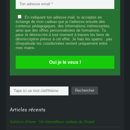
En indiquant ton adresse mail, tu acceptes en
échange de mon cadeau que je t'adresse ensuite des
contenus pédagogiques, des informations intéressantes,
ainsi que des offres personnalisées de formations. Tu
peux te désinscrire à tout moment à travers les liens de
désinscription prévus à cet effet. Je hais les spams : pas
d'inquiétude tes coordonnées restent uniquement entre
mes mains.
Oui je le veux !
Rechercher
Rechercher
Articles récents
Solstice d’hiver : Un merveilleux cadeau du Vivant