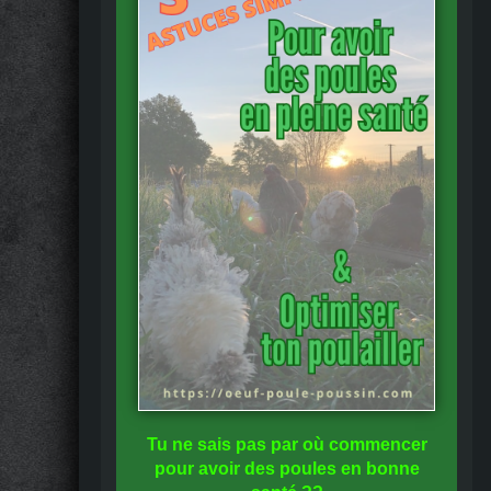
Tu ne sais pas
par où commencer
pour avoir des
poules en bonne