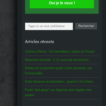
Oui je le veux !
Rechercher
Rechercher
Articles récents
Solstice d’hiver : Un merveilleux cadeau du Vivant
Mauvaise nouvelle : il n’y aura pas de poussin…
Balata est la première poule à être parrainée, par
Emmanuelle.
Entre tristesse et admiration : quand la Vie choisi.
Purée “anti-gaspi” aux légumes pour régaler mes
poules