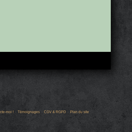
cte-moi !
Témoignages
CGV & RGPD
Plan du site