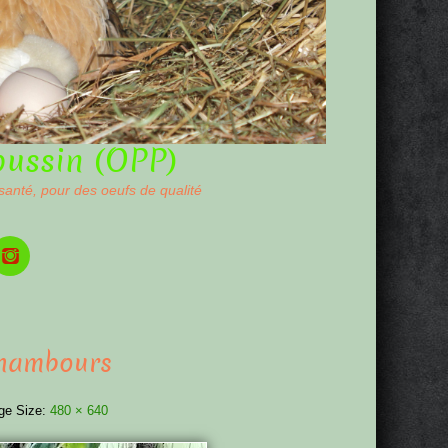
oussin (OPP)
 santé, pour des oeufs de qualité
inambours
ge Size:
480 × 640