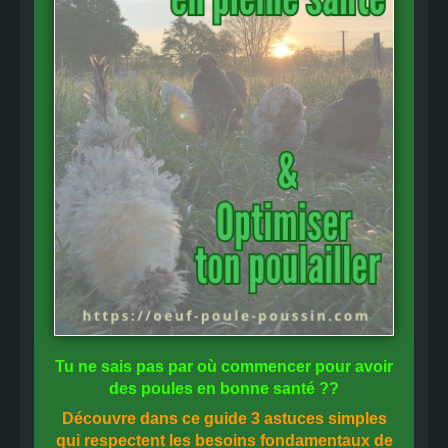
Tu ne sais pas
par où commencer
pour avoir
des
poules en bonne santé
??
Découvre dans ce guide
3 astuces simples
qui respectent les besoins fondamentaux de