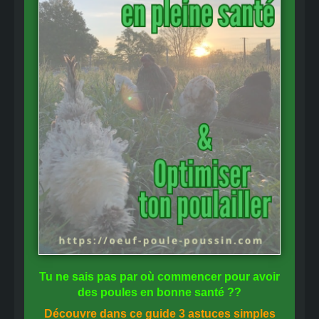
Tu ne sais pas
par où commencer
pour avoir
des
poules en bonne santé
??
Découvre dans ce guide
3 astuces simples