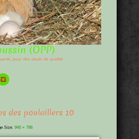
oussin (OPP)
 santé, pour des oeufs de qualité
s des poulaillers 10
e Size:
940 × 788