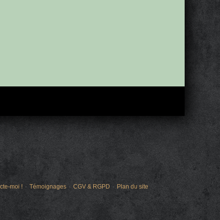
cte-moi !
Témoignages
CGV & RGPD
Plan du site