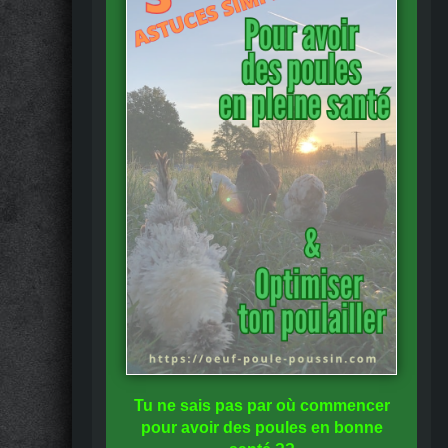
Tu ne sais pas
par où commencer
pour avoir des
poules en bonne