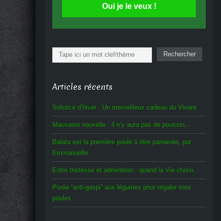
Oui je le veux !
Rechercher
Rechercher
Articles récents
Solstice d’hiver : Un merveilleux cadeau du Vivant
Mauvaise nouvelle : il n’y aura pas de poussin…
Balata est la première poule à être parrainée, par
Emmanuelle.
Entre tristesse et admiration : quand la Vie choisi.
Purée “anti-gaspi” aux légumes pour régaler mes
poules