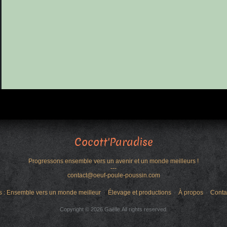
Cocott'Paradise
Progressons ensemble vers un avenir et un monde meilleurs !
---
contact@oeuf-poule-poussin.com
s : Ensemble vers un monde meilleur
Élevage et productions
À propos
Conta
Copyright © 2026 Gaëlle.All rights reserved.