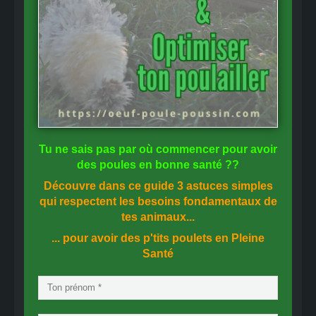
Tu ne sais pas
par où commencer
pour avoir
des
poules en bonne santé
??
Découvre dans ce guide
3 astuces simples
qui respectent les besoins fondamentaux de
tes animaux...
... pour avoir des p'tits poulets en
Pleine
Santé