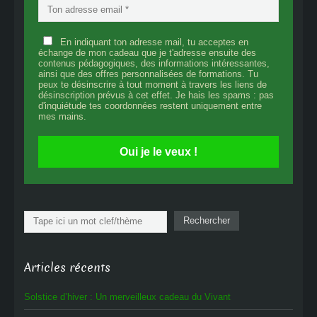
En indiquant ton adresse mail, tu acceptes en
échange de mon cadeau que je t'adresse ensuite des
contenus pédagogiques, des informations intéressantes,
ainsi que des offres personnalisées de formations. Tu
peux te désinscrire à tout moment à travers les liens de
désinscription prévus à cet effet. Je hais les spams : pas
d'inquiétude tes coordonnées restent uniquement entre
mes mains.
Oui je le veux !
Rechercher
Rechercher
Articles récents
Solstice d’hiver : Un merveilleux cadeau du Vivant