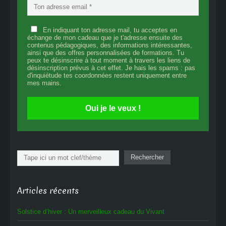
En indiquant ton adresse mail, tu acceptes en
échange de mon cadeau que je t'adresse ensuite des
contenus pédagogiques, des informations intéressantes,
ainsi que des offres personnalisées de formations. Tu
peux te désinscrire à tout moment à travers les liens de
désinscription prévus à cet effet. Je hais les spams : pas
d'inquiétude tes coordonnées restent uniquement entre
mes mains.
Oui je le veux !
Rechercher
Rechercher
Articles récents
Solstice d’hiver : Un merveilleux cadeau du Vivant