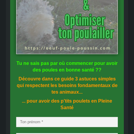
Tu ne sais pas
par où commencer
pour avoir
des
poules en bonne santé
??
Découvre dans ce guide
3 astuces simples
qui respectent les besoins fondamentaux de
tes animaux...
... pour avoir des p'tits poulets en
Pleine
Santé