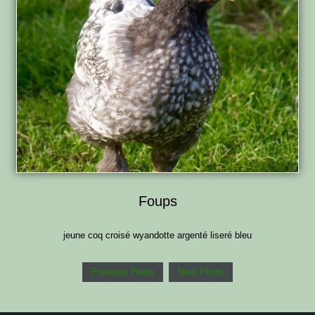
Foups
jeune coq croisé wyandotte argenté liseré bleu
Previous Photo
Next Photo