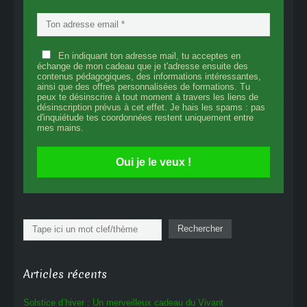
En indiquant ton adresse mail, tu acceptes en
échange de mon cadeau que je t'adresse ensuite des
contenus pédagogiques, des informations intéressantes,
ainsi que des offres personnalisées de formations. Tu
peux te désinscrire à tout moment à travers les liens de
désinscription prévus à cet effet. Je hais les spams : pas
d'inquiétude tes coordonnées restent uniquement entre
mes mains.
Oui je le veux !
Rechercher
Rechercher
Articles récents
Solstice d’hiver : Un merveilleux cadeau du Vivant