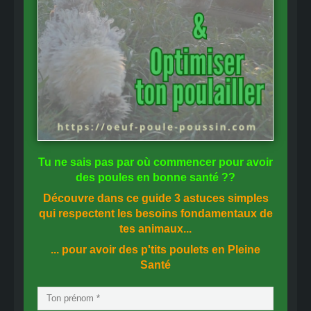
Tu ne sais pas
par où commencer
pour avoir
des
poules en bonne santé
??
Découvre dans ce guide
3 astuces simples
qui respectent les besoins fondamentaux de
tes animaux...
... pour avoir des p'tits poulets en
Pleine
Santé