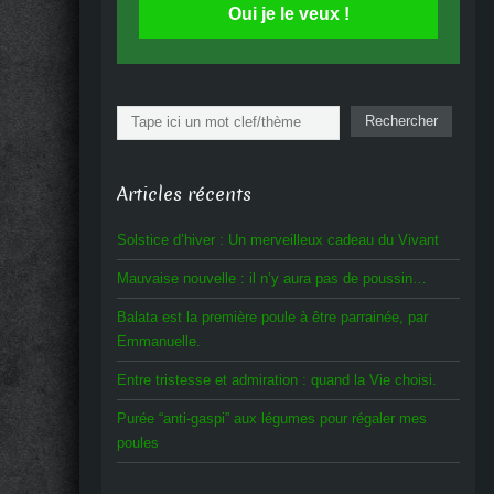
Oui je le veux !
Rechercher
Rechercher
Articles récents
Solstice d’hiver : Un merveilleux cadeau du Vivant
Mauvaise nouvelle : il n’y aura pas de poussin…
Balata est la première poule à être parrainée, par
Emmanuelle.
Entre tristesse et admiration : quand la Vie choisi.
Purée “anti-gaspi” aux légumes pour régaler mes
poules