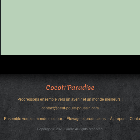
Cocott'Paradise
Progressons ensemble vers un avenir et un monde meilleurs !
---
contact@oeuf-poule-poussin.com
s : Ensemble vers un monde meilleur
Élevage et productions
À propos
Conta
Copyright © 2026 Gaëlle.All rights reserved.