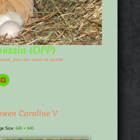
oussin (OPP)
 santé, pour des oeufs de qualité
owen Caroline V
ge Size:
640 × 640