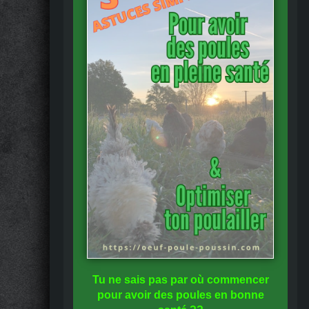
Tu ne sais pas
par où commencer
pour avoir des
poules en bonne