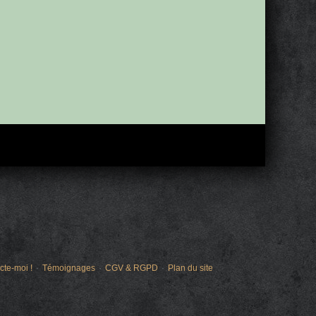
cte-moi !
Témoignages
CGV & RGPD
Plan du site