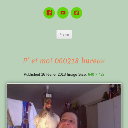
Menu
P’ et moi 060218 bureau
Published
16 février 2018
Image Size:
640 × 427