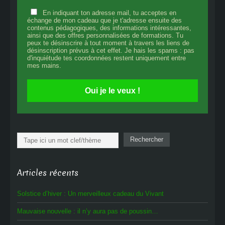
En indiquant ton adresse mail, tu acceptes en
échange de mon cadeau que je t'adresse ensuite des
contenus pédagogiques, des informations intéressantes,
ainsi que des offres personnalisées de formations. Tu
peux te désinscrire à tout moment à travers les liens de
désinscription prévus à cet effet. Je hais les spams : pas
d'inquiétude tes coordonnées restent uniquement entre
mes mains.
Oui je le veux !
Rechercher
Rechercher
Articles récents
Solstice d’hiver : Un merveilleux cadeau du Vivant
Mauvaise nouvelle : il n’y aura pas de poussin…