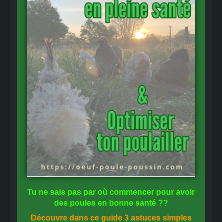
Tu ne sais pas
par où commencer
pour avoir
des
poules en bonne santé
??
Découvre dans ce guide
3 astuces simples