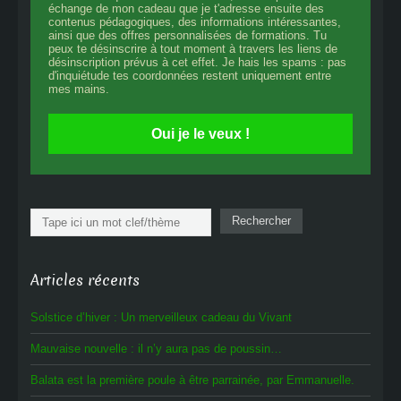
échange de mon cadeau que je t'adresse ensuite des
contenus pédagogiques, des informations intéressantes,
ainsi que des offres personnalisées de formations. Tu
peux te désinscrire à tout moment à travers les liens de
désinscription prévus à cet effet. Je hais les spams : pas
d'inquiétude tes coordonnées restent uniquement entre
mes mains.
Oui je le veux !
Rechercher
Rechercher
Articles récents
Solstice d’hiver : Un merveilleux cadeau du Vivant
Mauvaise nouvelle : il n’y aura pas de poussin…
Balata est la première poule à être parrainée, par Emmanuelle.