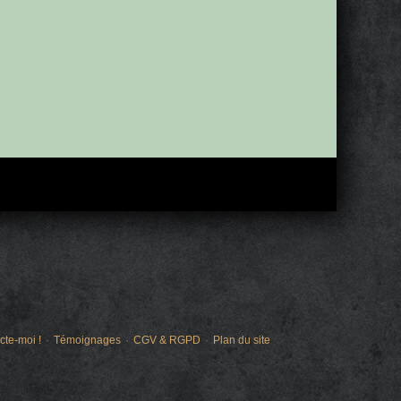
cte-moi !
Témoignages
CGV & RGPD
Plan du site