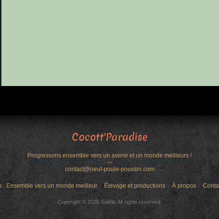
Cocott'Paradise
Progressons ensemble vers un avenir et un monde meilleurs !
---
contact@oeuf-poule-poussin.com
s : Ensemble vers un monde meilleur
Élevage et productions
À propos
Conta
Copyright © 2026 Gaëlle.All rights reserved.