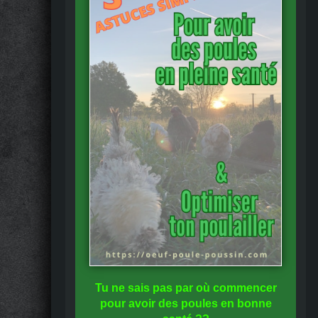
Tu ne sais pas
par où commencer
pour avoir des
poules en bonne