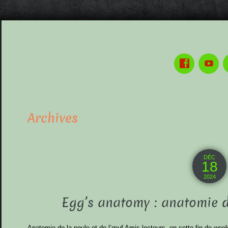
Archives
DÉC
18
2024
Egg’s anatomy : anatomie de
Anatomie de la poule et de l’œuf Amis lecteurs, en cette fin de wee