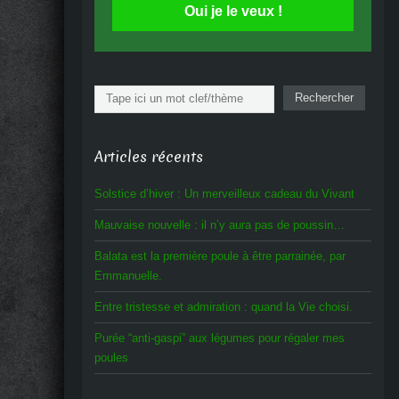
Oui je le veux !
Rechercher
Rechercher
Articles récents
Solstice d’hiver : Un merveilleux cadeau du Vivant
Mauvaise nouvelle : il n’y aura pas de poussin…
Balata est la première poule à être parrainée, par
Emmanuelle.
Entre tristesse et admiration : quand la Vie choisi.
Purée “anti-gaspi” aux légumes pour régaler mes
poules