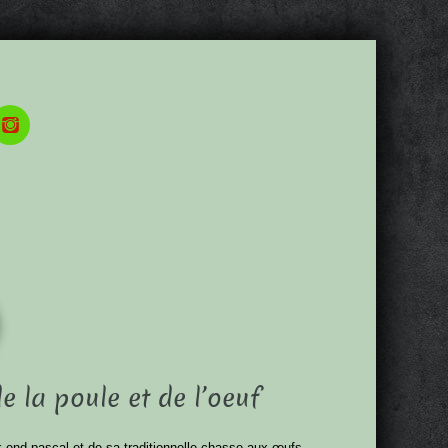
 la poule et de l’oeuf
k-end pascal et de sa traditionnelle chasse aux œufs,