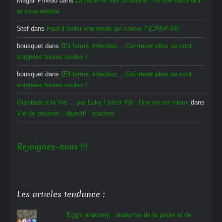
Magali Pineau
dans
La poule et ses poussins : un rôle fascinant
et sous-estimé
Stef
dans
Faut-il isoler une poule qui couve ? (CPAP #4)
bousquet
dans
Œil fermé, infection… Comment elles se sont
soignées toutes seules !
bousquet
dans
Œil fermé, infection… Comment elles se sont
soignées toutes seules !
Gratitude à la Vie ... par Luky ! (récit #9) - Une vie en mieux
dans
Vie de poussin : objectif ‘sourires’
Rejoignez-nous !!!
Les articles tendance :
Egg's anatomy : anatomie de la poule et de