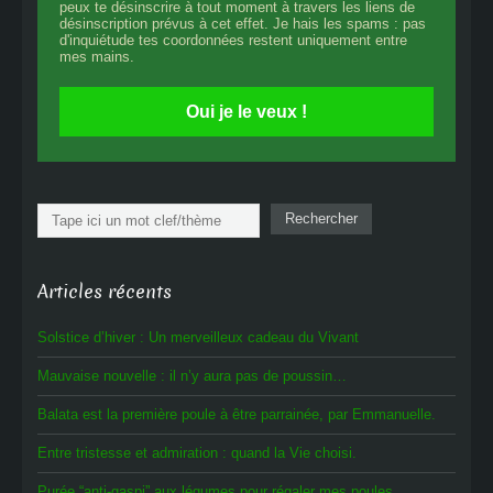
peux te désinscrire à tout moment à travers les liens de
désinscription prévus à cet effet. Je hais les spams : pas
d'inquiétude tes coordonnées restent uniquement entre
mes mains.
Oui je le veux !
Rechercher
Rechercher
Articles récents
Solstice d’hiver : Un merveilleux cadeau du Vivant
Mauvaise nouvelle : il n’y aura pas de poussin…
Balata est la première poule à être parrainée, par Emmanuelle.
Entre tristesse et admiration : quand la Vie choisi.
Purée “anti-gaspi” aux légumes pour régaler mes poules