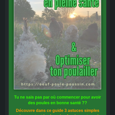
Tu ne sais pas
par où commencer
pour avoir
des
poules en bonne santé
??
Découvre dans ce guide
3 astuces simples