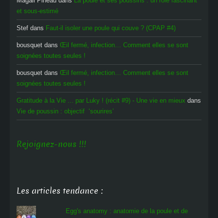
Magali Pineau
dans
La poule et ses poussins : un rôle fascinant
et sous-estimé
Stef
dans
Faut-il isoler une poule qui couve ? (CPAP #4)
bousquet
dans
Œil fermé, infection… Comment elles se sont
soignées toutes seules !
bousquet
dans
Œil fermé, infection… Comment elles se sont
soignées toutes seules !
Gratitude à la Vie ... par Luky ! (récit #9) - Une vie en mieux
dans
Vie de poussin : objectif ‘sourires’
Rejoignez-nous !!!
Les articles tendance :
Egg's anatomy : anatomie de la poule et de