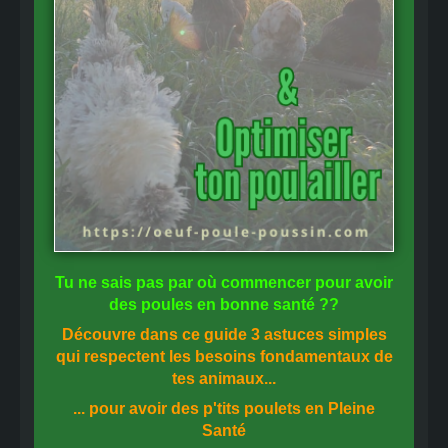
Tu ne sais pas
par où commencer
pour avoir
des
poules en bonne santé
??
Découvre dans ce guide
3 astuces simples
qui respectent les besoins fondamentaux de
tes animaux...
... pour avoir des p'tits poulets en
Pleine
Santé